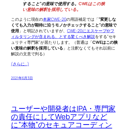
すること”の意味で使用する。
CWEはこの狭
い意味の解釈を採用している。
このように現在の
本家CWE-20
の用語補足では「
”変更しな
くても入力が期待に沿うモノかチェックすること”の意味で
使用
」と明記されていますが、
CWE-20にエスケープやフ
ィルタリングが含まれる、とする驚くべき解説
をする”セキ
ュリティ専門家”が居たりします。（普通は「
CWEはこの狭
い意味の解釈を採用している
」と注釈なくてもそれ以前に
解説の文意で判る）
(さらに…)
2021年6月3日
ユーザーや開発者はIPA・専門家
の責任にしてWebアプリなど
に”本物”のセキュアコーディン