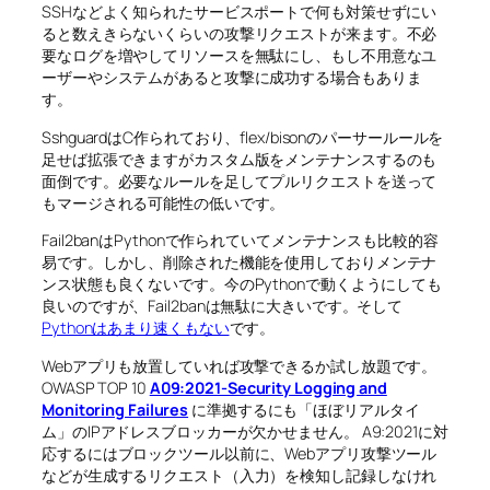
SSHなどよく知られたサービスポートで何も対策せずにい
ると数えきらないくらいの攻撃リクエストが来ます。不必
要なログを増やしてリソースを無駄にし、もし不用意なユ
ーザーやシステムがあると攻撃に成功する場合もありま
す。
SshguardはC作られており、flex/bisonのパーサールールを
足せば拡張できますがカスタム版をメンテナンスするのも
面倒です。必要なルールを足してプルリクエストを送って
もマージされる可能性の低いです。
Fail2banはPythonで作られていてメンテナンスも比較的容
易です。しかし、削除された機能を使用しておりメンテナ
ンス状態も良くないです。今のPythonで動くようにしても
良いのですが、Fail2banは無駄に大きいです。そして
Pythonはあまり速くもない
です。
Webアプリも放置していれば攻撃できるか試し放題です。
OWASP TOP 10
A09:2021-Security Logging and
Monitoring Failures
に準拠するにも「ほぼリアルタイ
ム」のIPアドレスブロッカーが欠かせません。 A9:2021に対
応するにはブロックツール以前に、Webアプリ攻撃ツール
などが生成するリクエスト（入力）を検知し記録しなけれ