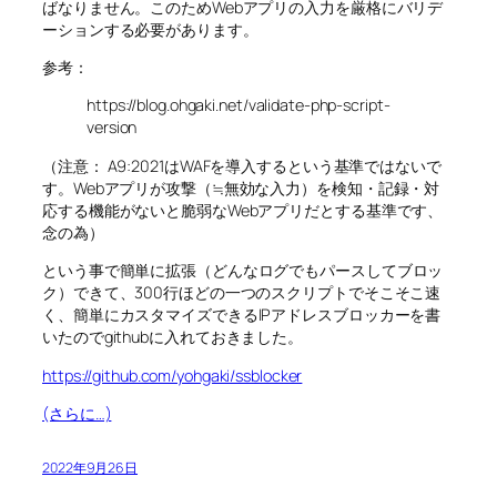
ばなりません。このためWebアプリの入力を厳格にバリデ
ーションする必要があります。
参考：
https://blog.ohgaki.net/validate-php-script-
version
（注意： A9:2021はWAFを導入するという基準ではないで
す。Webアプリが攻撃（≒無効な入力）を検知・記録・対
応する機能がないと脆弱なWebアプリだとする基準です、
念の為）
という事で簡単に拡張（どんなログでもパースしてブロッ
ク）できて、300行ほどの一つのスクリプトでそこそこ速
く、簡単にカスタマイズできるIPアドレスブロッカーを書
いたのでgithubに入れておきました。
https://github.com/yohgaki/ssblocker
(さらに…)
2022年9月26日