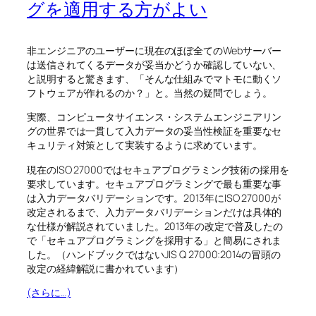
グを適用する方がよい
非エンジニアのユーザーに現在のほぼ全てのWebサーバー
は送信されてくるデータが妥当かどうか確認していない、
と説明すると驚きます、「そんな仕組みでマトモに動くソ
フトウェアが作れるのか？」と。当然の疑問でしょう。
実際、コンピュータサイエンス・システムエンジニアリン
グの世界では一貫して入力データの妥当性検証を重要なセ
キュリティ対策として実装するように求めています。
現在のISO 27000ではセキュアプログラミング技術の採用を
要求しています。セキュアプログラミングで最も重要な事
は入力データバリデーションです。2013年にISO 27000が
改定されるまで、入力データバリデーションだけは具体的
な仕様が解説されていました。2013年の改定で普及したの
で「セキュアプログラミングを採用する」と簡易にされま
した。（ハンドブックではないJIS Q 27000:2014の冒頭の
改定の経緯解説に書かれています）
(さらに…)